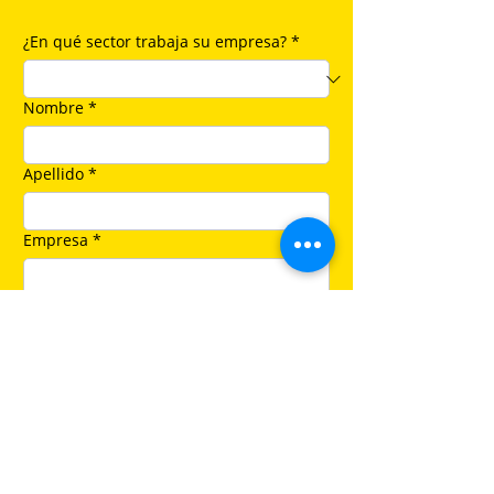
¿En qué sector trabaja su empresa?
*
Nombre
*
Apellido
*
Empresa
*
Nación
*
Ciudad
*
Email
*