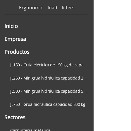
Ergonomic load lifters
Inicio
Mover cargas en
Diferencias en
espacios reducidos:
minigruas móv
Empresa
máxima
fijas y las min
maniobrabilidad y
eléctricas
Productos
mínimo espacio con las
autopropulsad
minigrúas giratorias
Just Lift
JL150 - Grúa eléctrica de 150 kg de capacidad
Just Lift
JL250 - Minigrua hidráulica capacidad 250 kg
JL500 - Minigrua hidráulica capacidad 550 kg
JL750 - Grua hidráulica capacidad 800 kg
Sectores
Carpintería metálica