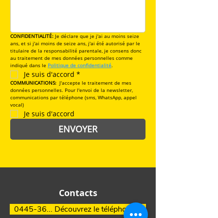
CONFIDENTIALITÉ: 
Je déclare que je j'ai au moins seize 
ans, et si j'ai moins de seize ans, j'ai été autorisé par le 
titulaire de la responsabilité parentale, je consens donc 
au traitement de mes données personnelles comme 
indiqué dans le 
Politique de confidentialité
.
Je suis d'accord
*
COMMUNICATIONS:
J'accepte le traitement de mes 
données personnelles. Pour l'envoi de la newsletter, 
communications par téléphone (sms, WhatsApp, appel 
vocal)
Je suis d'accord
ENVOYER
Contacts
0445-36... Découvrez le téléphone >