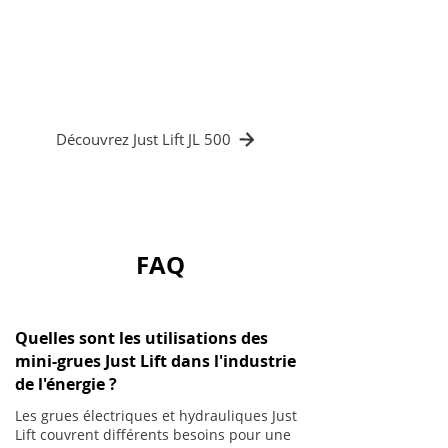
turbines
✔️ Levage précis de composants lourds
✔️ Réduction du temps de maintenance
Découvrez Just Lift JL 500
FAQ
Quelles sont les utilisations des
mini-grues Just Lift dans l'industrie
de l'énergie ?
Les grues électriques et hydrauliques Just
Lift couvrent différents besoins pour une