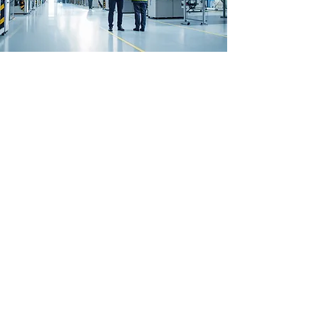
Installation d'un onduleur dans
une centrale photovoltaïque -
Espagne
Exigence du client : manipulation
précise et sûre de composants
lourds
Afin d'installer de grands onduleurs dans
un espace limité, une entreprise