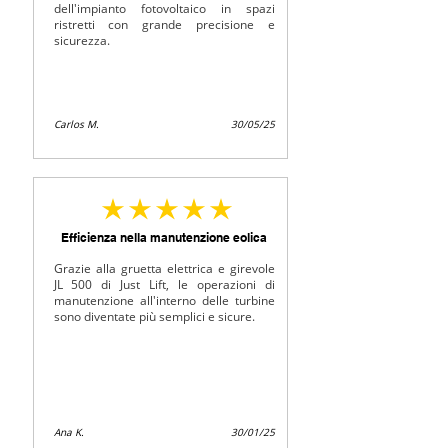
dell'impianto fotovoltaico in spazi
ristretti con grande precisione e
sicurezza.
Carlos M.
30/05/25
la note moyenne est 5 sur 5
Efficienza nella manutenzione eolica
Grazie alla gruetta elettrica e girevole
JL 500 di Just Lift, le operazioni di
manutenzione all'interno delle turbine
sono diventate più semplici e sicure.
Ana K.
30/01/25