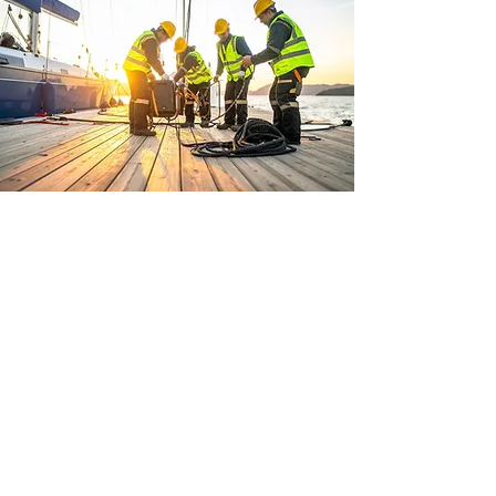
Segédberendezések
felszerelése sétahajókra -
Horvátország
Az ügyfél igénye: az alkatrészek