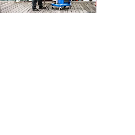
Külső motor eltávolítása egy
sétahajón - Olaszország
Az ügyfél igénye: a motor
mozgékony kiemelése a helyszínen
Egy olasz hajós műhely a kishajók
küllőmotorjainak eltávolításához egy agilis
és biztonságos, közvetlenül a hajógyárban
működő megoldást keresett.
A Just Lift megoldása: mini