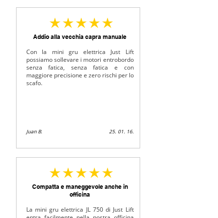
az átlagos értékelés 5 az 5-ből
Addio alla vecchia capra manuale
Con la mini gru elettrica Just Lift
possiamo sollevare i motori entrobordo
senza fatica, senza fatica e con
maggiore precisione e zero rischi per lo
scafo.
Juan B.
25. 01. 16.
az átlagos értékelés 5 az 5-ből
Compatta e maneggevole anche in
officina
La mini gru elettrica JL 750 di Just Lift
entra facilmente nella nostra officina