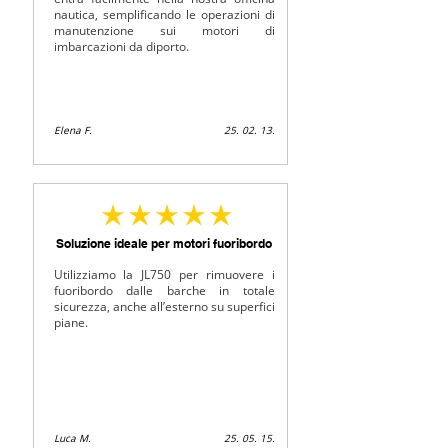
nautica, semplificando le operazioni di
manutenzione sui motori di
imbarcazioni da diporto.
Elena F.
25. 02. 13.
az átlagos értékelés 5 az 5-ből
Soluzione ideale per motori fuoribordo
Utilizziamo la JL750 per rimuovere i
fuoribordo dalle barche in totale
sicurezza, anche all’esterno su superfici
piane.
Luca M.
25. 05. 15.