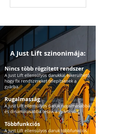
A Just Lift szinonimája:
Nincs több rögzített rendszer
A Just Lift ellensúlyos darukkal elkerülhető,
hogy fix rendszereket telepítsenek a
gyárba.
Rugalmasság
A Just Lift ellensúlyos daruk rugalmasabbá
és dinamikusabbá teszik a gyártósort.
Többfunkciós
A Just Lift ellensúlyos daruk többfunkciós