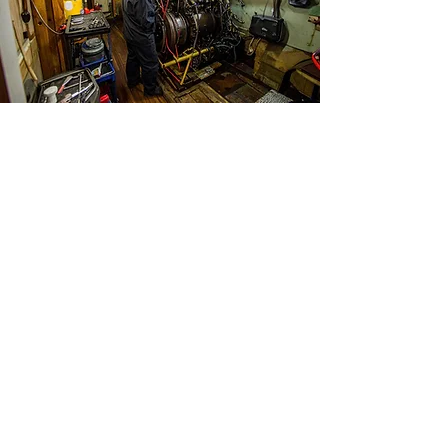
Fedélzeti motorok
karbantartása hajózási
műhelyben - Spanyolország
Az ügyfél igénye: tengeri
alkatrészek mozgékony és
biztonságos emelése
Egy hajós műhelynek a belsőépítésű