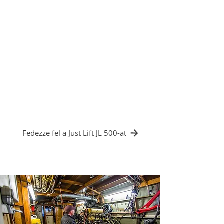
megkönnyítette az alkatrészek elhelyezését
a műszaki rekeszek belsejében anélkül,
hogy a hajó sérülésének vagy a műveletek
veszélyeztetésének kockázata fennállt
volna.
✔️ Műszaki alkatrészek pontos kezelése
✔️ A rakparton, sík felületeken is
használható.
✔️ Az emeléshez nincs szükség fix
szerkezetre
Fedezze fel a Just Lift JL 500-at