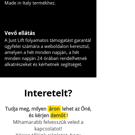
Made in Italy termékhez.
Vevő ellátás
A Just Lift folyamatos támogatást garantál
ügyfelei számára a weboldalon keresztül,
amelyen a hét minden napján, a hét
minden napján 24 órában rendelhetnek
alkatrészeket és kérhetnek segítséget.
Interetelt?
Tudja meg, milyen
áron
lehet az Öné,
és kérjen
demót
!
Mihamarabb felvesszük veled a
kapcsolatot!