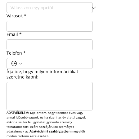
Városok
*
Email
*
Telefon
*
Írja ide, hogy milyen információkat
szeretne kapni:
ADATVÉDELEM: 
Kijelentem, hogy tizenhat éves vagy 
annál idősebb vagyok, és ha tizenhat év alatti vagyok, 
akkor a szülői felügyeletet gyakorló személy 
felhatalmazott, ezért hozzájárulok személyes 
adataimnak az 
Adatvédelmi szabályzatban
 megjelölt 
módon történő kezeléséhez.