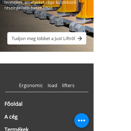
termékek, amelyeket cége különböző
részlegeiben használhat.
Tudjon meg többet a Just Liftről
Ergonomic load lifters
Főoldal
A cég
Termékek