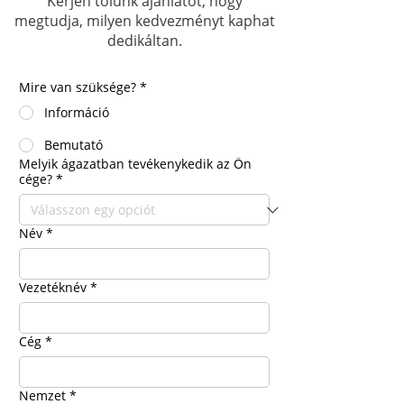
Kérjen tőlünk ajánlatot, hogy
megtudja, milyen kedvezményt kaphat
dedikáltan.
Mire van szüksége?
*
Információ
Bemutató
Melyik ágazatban tevékenykedik az Ön
cége?
*
Név
*
Vezetéknév
*
Cég
*
Nemzet
*