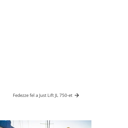
elektromos daru JL 750
Az akár 800 kg súlyú motorok precíz,
közvetlenül a hajóról történő kiemeléséhez
a Just Lift JL 750 elektromos-hidraulikus
minidaru volt a megoldás. Az elektromos
daru kompakt és manőverezhető
kialakítása lehetővé tette azt is, hogy a
hajógyáron kívül, a hajóműhelyen kívül, fix
berendezések nélkül működjön.
✔️ Biztonság a sétahajók szervizelésekor
✔️ Fix berendezések nélkül
✔️ Milliméteres pontosság a mozgásokban
Fedezze fel a Just Lift JL 750-et