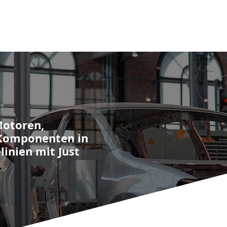
tseite
Unternehmen
Produkte
Sektoren
Service
Motoren,
 Komponenten in
inien mit Just