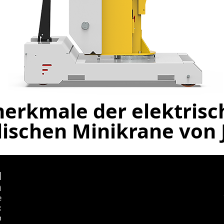
erkmale der elektrisc
ischen Minikrane von J
d
m
e
:
n