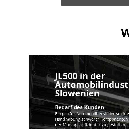
W
JL500 in der
Automobilindustr
Slowenien
Bedarf des Kunden:
Ein großer Automobilhersteller sucht
Handhabung schwerer Komponenten w
der Montage effizienter zu gestalten,