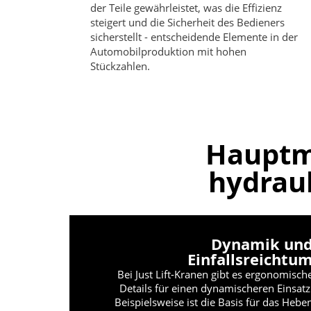
der Teile gewährleistet, was die Effizienz
steigert und die Sicherheit des Bedieners
sicherstellt - entscheidende Elemente in der
Automobilproduktion mit hohen
Stückzahlen.
Hauptm
hydraul
Dynamik un
Einfallsreichtu
Bei Just Lift-Kranen gibt es ergonomisch
Details für einen dynamischeren Einsatz
Beispielsweise ist die Basis für das Hebe