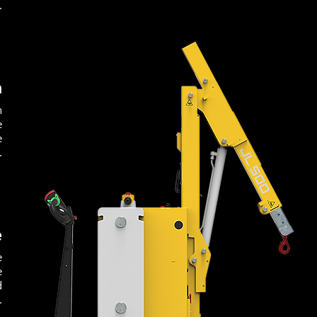
.
n
n
e
e
.
e
e
e
d
.