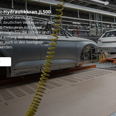
ni-Hydraulikkran JL500
ns JL500 durch das
r deutlichen Verbesserung der
0-Elektrokran mit seiner
ermöglichte die sichere und
e entlang der Montagelinie.
er auch in den beengten
 werden.