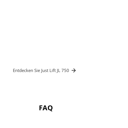
Profile anheben und sie zur Ladeschiene
des Ofens begleiten. Die 270°-Drehung
des Krans vereinfachte das Manövrieren
innerhalb der Lackieranlage.
✔️ Keine Beschädigung der lackierten
Beschichtung
✔️ Präzision und Kontrolle auf dem Weg
zum Ofen
✔️ Verbesserte Ergonomie in der Abteilung
Entdecken Sie Just Lift JL 750
FAQ