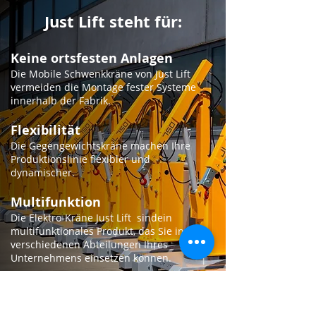
Just Lift steht für:
Keine ortsfesten Anlagen
​Die Mobile Schwenkkräne von Just Lift
vermeiden die Montage fester Systeme
innerhalb der Fabrik.
Flexibilität
​Die Gegengewichtskräne machen Ihre
Produktionslinie flexibler und
dynamischer.
Multifunktion
​Die Elektro-Kräne Just Lift sindein
multifunktionales Produkt, das Sie in
verschiedenen Abteilungen Ihres
Unternehmens einsetzen können.
Mehr über Just Lift erfahren