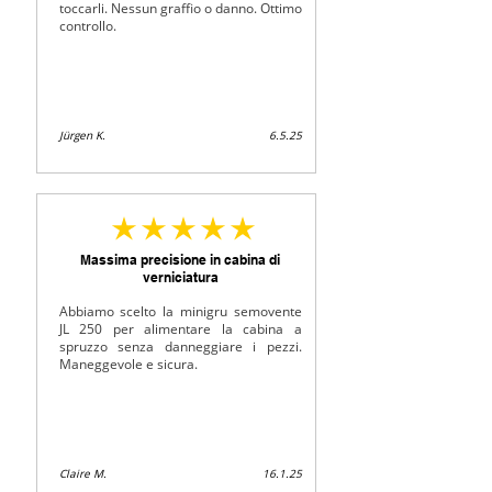
toccarli. Nessun graffio o danno. Ottimo
controllo.
Jürgen K.
6.5.25
durchschnittliches Rating ist 5 von 5
Massima precisione in cabina di
verniciatura
Abbiamo scelto la minigru semovente
JL 250 per alimentare la cabina a
spruzzo senza danneggiare i pezzi.
Maneggevole e sicura.
Claire M.
16.1.25