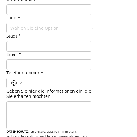
Land
*
Stadt
*
Email
*
Telefonnummer
*
Geben Sie hier die Informationen ein, die
Sie erhalten möchten:
DATENSCHUTZ: 
Ich erkläre, dass ich mindestens 
sechzehn Jahre alt bin und, falls ich jünger als sechzehn 