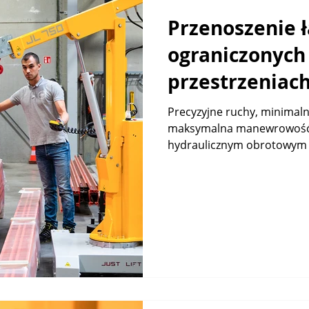
Przenoszenie 
ograniczonych
przestrzeniac
zwrotność i m
Precyzyjne ruchy, minimal
maksymalna manewrowość d
zajmowana po
hydraulicznym obrotowym m
dzięki obroto
minidźwigom Ju