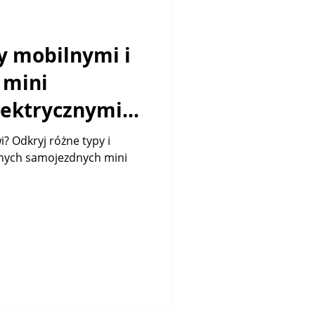
y mobilnymi i
 mini
lektrycznymi
 Just Lift
i? Odkryj różne typy i
znych samojezdnych mini