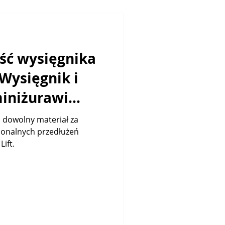
ość wysięgnika
Wysięgnik i
miniżurawi
ust Lift
j dowolny materiał za
jonalnych przedłużeń
Lift.