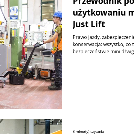
Przewodnik p
użytkowaniu m
Just Lift
Prawo jazdy, zabezpieczeni
konserwacja: wszystko, co 
bezpieczeństwie mini dźwigó
3 minut(y) czytania