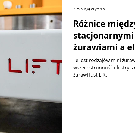
2 minut(y) czytania
Różnice międz
stacjonarnymi
żurawiami a e
mini żurawiami
Ile jest rodzajów mini żuraw
wszechstronność elektryc
żurawi Just Lift.