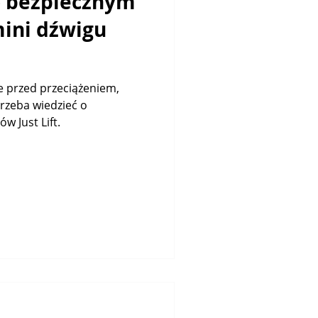
o bezpiecznym
ini dźwigu
e przed przeciążeniem,
trzeba wiedzieć o
w Just Lift.