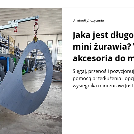
3 minut(y) czytania
Jaka jest dług
mini żurawia? 
akcesoria do 
elektrycznych J
Sięgaj, przenoś i pozycjonu
pomocą przedłużenia i opc
wysięgnika mini żurawi Just 