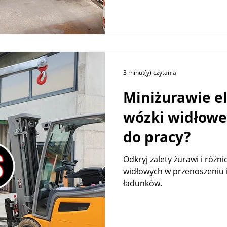
3 minut(y) czytania
Miniżurawie e
wózki widłowe
do pracy?
Odkryj zalety żurawi i róż
widłowych w przenoszeniu 
ładunków.