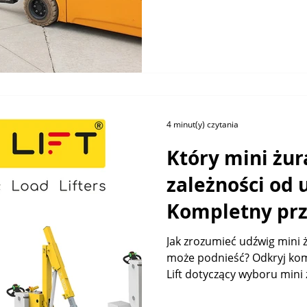
4 minut(y) czytania
Który mini żu
zależności od 
Kompletny pr
Just Lift
Jak zrozumieć udźwig mini 
może podnieść? Odkryj ko
Lift dotyczący wyboru mini 