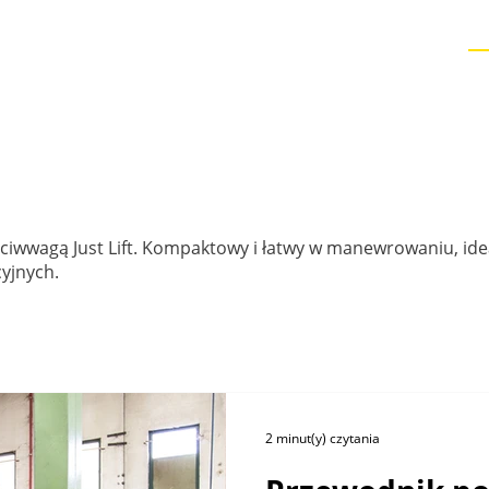
ona główna
O nas
Produkty
Sektory
Service
eciwwagą Just Lift. Kompaktowy i łatwy w manewrowaniu, ide
cyjnych.
2 minut(y) czytania