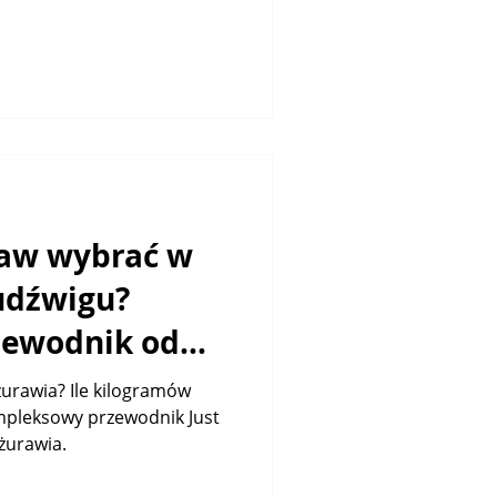
raw wybrać w
udźwigu?
zewodnik od
żurawia? Ile kilogramów
mpleksowy przewodnik Just
żurawia.