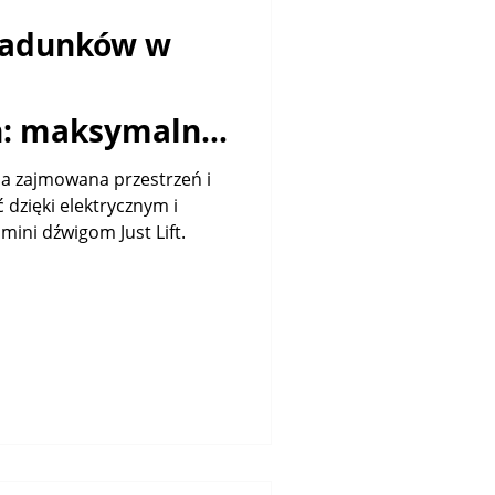
ładunków w
h: maksymalna
inimalna
na zajmowana przestrzeń i
zięki elektrycznym i
wierzchnia
ini dźwigom Just Lift.
wym
st Lift