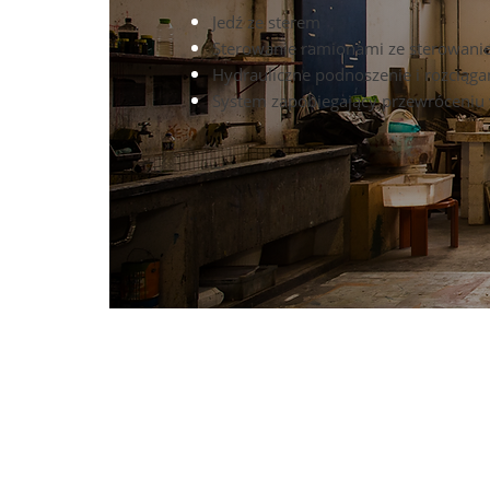
Jedź ze sterem
Sterowanie ramionami ze sterowa
Hydrauliczne podnoszenie i rozciąga
System zapobiegający przewróceniu 