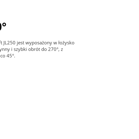
0°
ft JL250 jest wyposażony w łożysko
nny i szybki obrót do 270°, z
co 45°.