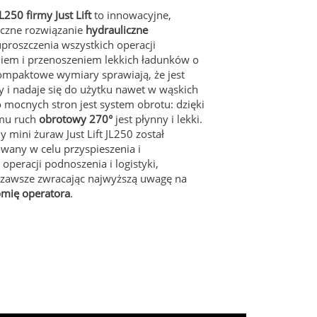
L250 firmy Just Lift
to innowacyjne,
czne rozwiązanie
hydrauliczne
proszczenia wszystkich operacji
iem i przenoszeniem lekkich ładunków o
kompaktowe wymiary sprawiają, że jest
 i nadaje się do użytku nawet w wąskich
o mocnych stron jest system obrotu: dzięki
emu ruch
obrotowy 270°
jest płynny i lekki.
y mini żuraw Just Lift JL250 został
wany w celu przyspieszenia i
 operacji podnoszenia i logistyki,
 zawsze zwracając najwyższą uwagę na
omię operatora
.