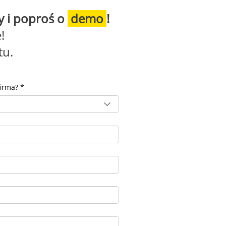
y i poproś o
demo
!
!
tu.
firma?
*