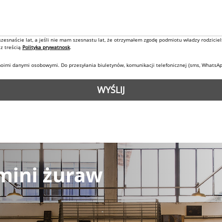
snaście lat, a jeśli nie mam szesnastu lat, że otrzymałem zgodę podmiotu władzy rodziciel
 treścią 
Polityka prywatnosk
.
imi danymi osobowymi. Do przesyłania biuletynów, komunikacji telefonicznej (sms, WhatsAp
WYŚLIJ
mini żuraw
y