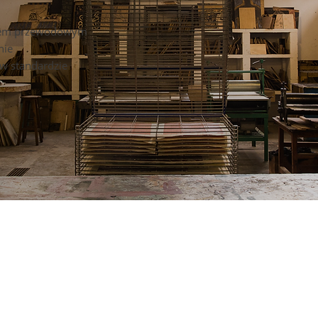
niem przewodowym
nie
w standardzie