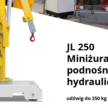
JL 250
Miniżur
podnośn
hydraul
udźwig do 250 kg