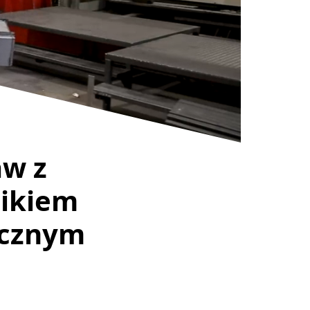
aw z
ikiem
icznym