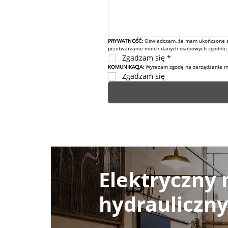
PRYWATNOŚĆ: 
Oświadczam, że mam ukończone sze
przetwarzanie moich danych osobowych zgodnie z
Zgadzam się
*
KOMUNIKACJA: 
Wyrażam zgodę na zarządzanie mo
Zgadzam się
Elektryczny 
hydrauliczn