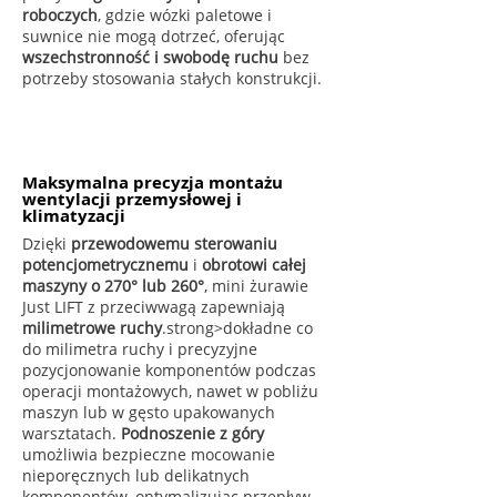
roboczych
, gdzie wózki paletowe i
suwnice nie mogą dotrzeć, oferując
wszechstronność i swobodę ruchu
bez
potrzeby stosowania stałych konstrukcji.
Maksymalna precyzja montażu
wentylacji przemysłowej i
klimatyzacji
Dzięki
przewodowemu sterowaniu
potencjometrycznemu
i
obrotowi całej
maszyny o 270° lub 260°
, mini żurawie
Just LIFT z przeciwwagą zapewniają
milimetrowe ruchy
.strong>dokładne co
do milimetra ruchy i precyzyjne
pozycjonowanie komponentów podczas
operacji montażowych, nawet w pobliżu
maszyn lub w gęsto upakowanych
warsztatach.
Podnoszenie z góry
umożliwia bezpieczne mocowanie
nieporęcznych lub delikatnych
komponentów, optymalizując przepływ