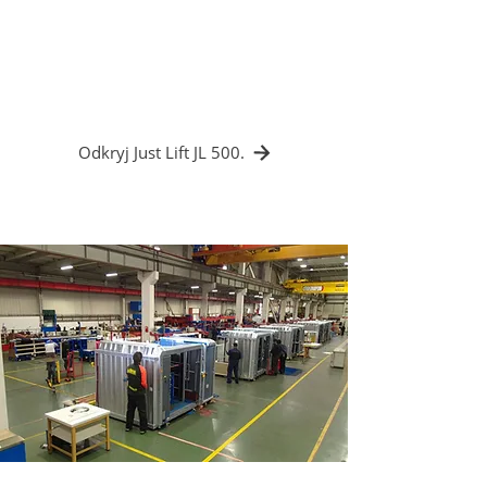
✔️ Pozycjonowanie co do milimetra bez
uderzeń
✔️ Poprawiona ergonomia montażu
Odkryj Just Lift JL 500.