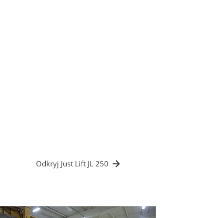
samojezdny JL 250
Precyzja i bezpieczeństwo: dzięki
samojezdnemu mini żurawiowi JL 250
firma była w stanie zaczepić zespoły
wentylatorów od góry i opuścić je
bezpośrednio na ramy nośne.
Potencjometryczne sterowanie
przewodowe ułatwiło bezpieczny montaż
przemysłowych systemów wentylacyjnych,
poprawiając czas i jakość operacji.
✔️ Idealne wyrównanie w ramach
✔️ Bezpieczeństwo operatora
✔️ Skrócony czas montażu
Odkryj Just Lift JL 250