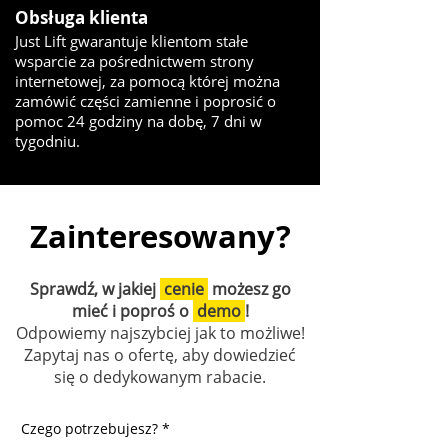
Obsługa klienta
Just Lift gwarantuje klientom stałe
wsparcie za pośrednictwem strony
internetowej, za pomocą której można
zamówić części zamienne i poprosić o
pomoc 24 godziny na dobę, 7 dni w
tygodniu.
Zainteresowany?
Sprawdź, w jakiej
cenie
możesz go
mieć i poproś o
demo
!
Odpowiemy najszybciej jak to możliwe!
Zapytaj nas o ofertę, aby dowiedzieć
się o dedykowanym rabacie.
Czego potrzebujesz?
*