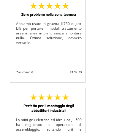
średnia ocena to 5 na 5
Zero problemi nella zona tecnica
Abbiamo usato la gruetta JL750 di Just
Lift per portare i moduli trattamento
area in area impianti senza smontare
nulla. Ottima soluzione, davvero
versatile.
Tommaso G.
23.04.25
średnia ocena to 5 na 5
Perfetta per il montaggio degli
abbattitori industriali
La mini gru elettrica ed idraulica JL 500
ha migliorato le operazioni di
assemblaggio, evitando urti e