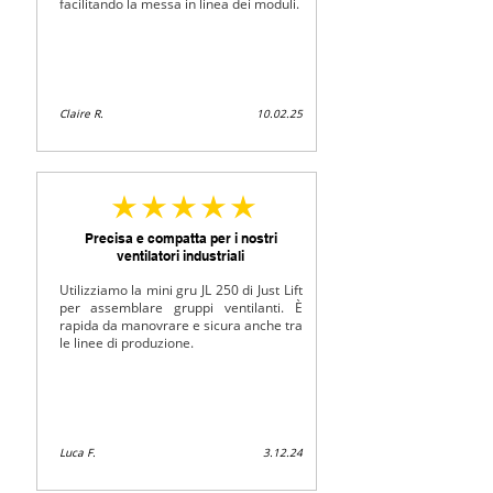
facilitando la messa in linea dei moduli.
Claire R.
10.02.25
średnia ocena to 5 na 5
Precisa e compatta per i nostri
ventilatori industriali
Utilizziamo la mini gru JL 250 di Just Lift
per assemblare gruppi ventilanti. È
rapida da manovrare e sicura anche tra
le linee di produzione.
Luca F.
3.12.24