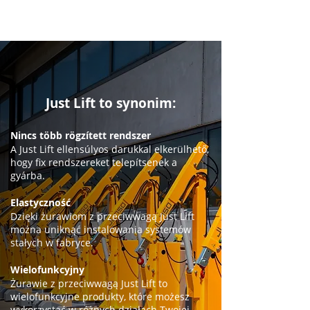
Just Lift to synonim:
Nincs több rögzített rendszer
A Just Lift ellensúlyos darukkal elkerülhető,
hogy fix rendszereket telepítsenek a
gyárba.
Elastyczność
Dzięki żurawiom z przeciwwagą Just Lift
można uniknąć instalowania systemów
stałych w fabryce.
Wielofunkcyjny
Żurawie z przeciwwagą Just Lift to
wielofunkcyjne produkty, które możesz
wykorzystać w różnych działach Twojej