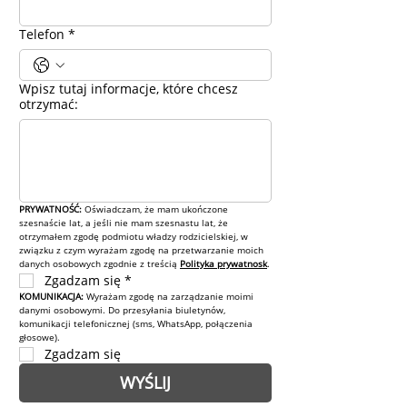
Telefon
*
Wpisz tutaj informacje, które chcesz
otrzymać:
PRYWATNOŚĆ: 
Oświadczam, że mam ukończone 
szesnaście lat, a jeśli nie mam szesnastu lat, że 
otrzymałem zgodę podmiotu władzy rodzicielskiej, w 
związku z czym wyrażam zgodę na przetwarzanie moich 
danych osobowych zgodnie z treścią 
Polityka prywatnosk
.
Zgadzam się
*
KOMUNIKACJA: 
Wyrażam zgodę na zarządzanie moimi 
danymi osobowymi. Do przesyłania biuletynów, 
komunikacji telefonicznej (sms, WhatsApp, połączenia 
głosowe).
Zgadzam się
WYŚLIJ